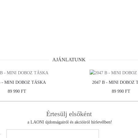
AJÁNLATUNK
B - MINI DOBOZ TÁSKA
2047 B - MINI DOBOZ
89 990 FT
89 990 FT
Értesülj elsőként
CÉGÜNK
VEVŐINFORMÁ
a LAONI újdonságairól és akcióiról hírlevélben!
ÁSZF
ELÁLLÁSI NYILATKOZAT
v