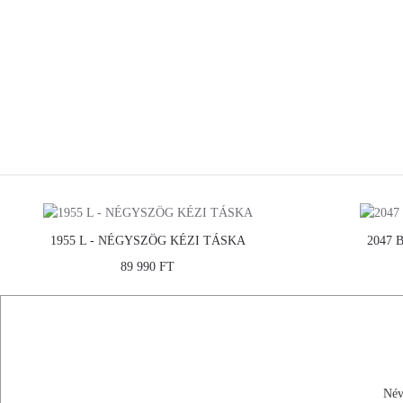
1955 L - NÉGYSZÖG KÉZI TÁSKA
2047 
89 990 FT
TALÁLJ MEG MINKET!
FACEBOOK
RÓLUNK
INSTAGRAM
TÖRTÉNETÜNK
Né