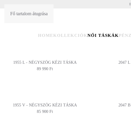
I
Fő tartalom átugrása
HU
EN
HOME
KOLLEKCIÓK
NŐI TÁSKÁK
PÉN
1955 L - NÉGYSZÖG KÉZI TÁSKA
2047 
89 990 Ft
1955 V - NÉGYSZÖG KÉZI TÁSKA
2047 
85 900 Ft