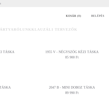
tt
KOSÁR
(
0
)
BELÉPÉS
ÁRTYA
RÓLUNK
KLAUZÁL1 TERVEZŐK
ZI TÁSKA
1955 V - NÉGYSZÖG KÉZI TÁSKA
85 900 Ft
 TÁSKA
2047 B - MINI DOBOZ TÁSKA
89 990 Ft