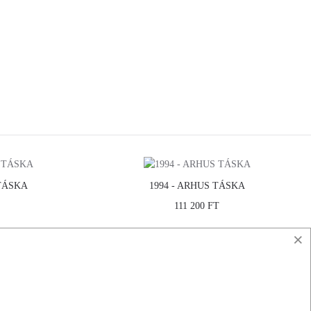
 TÁSKA
1994 - ARHUS TÁSKA
111 200 FT
×
CIÓ
KAPCSOLAT
KÉRDÉSED VAN?
VISSZAKÜLDÉS