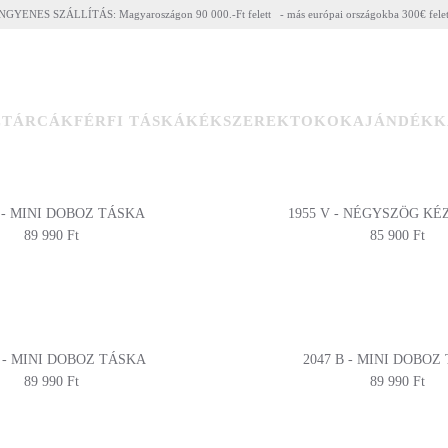
NGYENES SZÁLLÍTÁS: Magyaroszágon 90 000.-Ft felett - más európai országokba 300€ fele
ZTÁRCÁK
FÉRFI TÁSKÁK
ÉKSZEREK
TOKOK
AJÁNDÉKK
L - MINI DOBOZ TÁSKA
1955 V - NÉGYSZÖG KÉ
89 990 Ft
85 900 Ft
B - MINI DOBOZ TÁSKA
2047 B - MINI DOBOZ
89 990 Ft
89 990 Ft