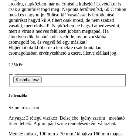
arcodra, napközben már ne érintsd a külsejét! Levételkor is
csak a gumifülét fogd meg! Naponta fertőtlenítsd, 60 C fokon
mosd.és nagyon jól öblítsd ki! Vasalással is fertőtlenítsd,
gumirészt hagyd ki! A filtert csak mosd, de nem szabad
vasalni, mert elolvad! .Napközben ne hagyd átnedvesedni,
mert a vírus a nedves felületen jobban megtapad. Ha
átnedvesedik, bepárásodik vedd le, nylon zacskóba
csomagold be, és vegyél fel egy másikat!
Higiéniai okokból erre a termékre csak bontatlan
csomagolásban érvényesíthető a csere, illetve elállási jog.
2 350 Ft
Kosárba tesz
Jellemzők:
Színe: rózsaszín
Anyaga: 3 rétegű viszkóz. Belsejébe igény szerint mosható
filter tehető. A gumipánt színe rendelésenként változhat.
Mérete: unisex, 190 mm x 70 mm / kihajtva 160 mm magas