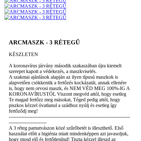
ARCMASZK - 3 RÉTEGŰ
KÉSZLETEN
A koronavírus járvány második szakaszában újra kiemelt
szerepet kapott a védekezés, a maszkviselés.
A szakmai ajánlások alapján az ilyen típusú maszkok is
alapvetően csökkentik a fertőzés kockázatát, annak ellenére
is, hogy nem orvosi maszk, és NEM VÉD MEG 100%-IG A
KORONAVÍRUSTÓL Viszont megvéd attól, hogy esetleg
Te magad fertőzz meg másokat, Téged pedig attól, hogy
piszkos kézzel óvatlanul a szádhoz nyúlj és esetleg így
fertőződj meg!
-----------------------------------------------------------------------------
------------------------
A 3 réteg pamutvászon közé szűrőbetét is illeszthető. Első
használat előtt a higiénia miatt mindenképpen azt javasoljuk,
hogy mosd elő és fertőtlenítsd! Tiszta kézzel illeszd az