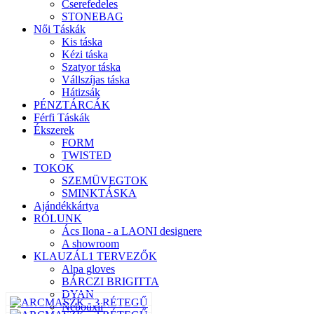
Cserefedeles
STONEBAG
Női Táskák
Kis táska
Kézi táska
Szatyor táska
Vállszíjas táska
Hátizsák
PÉNZTÁRCÁK
Férfi Táskák
Ékszerek
FORM
TWISTED
TOKOK
SZEMÜVEGTOK
SMINKTÁSKA
Ajándékkártya
RÓLUNK
Ács Ilona - a LAONI designere
A showroom
KLAUZÁL1 TERVEZŐK
Alpa gloves
BÁRCZI BRIGITTA
DYAN
Nebouxii