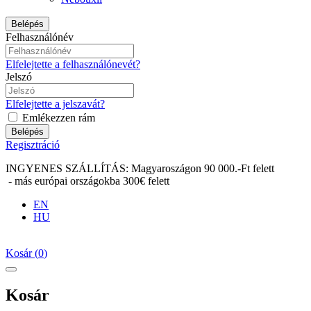
Belépés
Felhasználónév
Elfelejtette a felhasználónevét?
Jelszó
Elfelejtette a jelszavát?
Emlékezzen rám
Belépés
Regisztráció
INGYENES SZÁLLÍTÁS: Magyaroszágon 90 000.-Ft felett
- más európai országokba 300€ felett
EN
HU
Kosár
(
0
)
Kosár