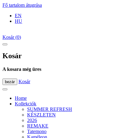
Fő tartalom átugrása
EN
HU
Kosár
(
0
)
Kosár
A kosara még üres
Kosár
bezár
Home
Kollekciók
SUMMER REFRESH
KÉSZLETEN
2026
REMAKE
Tatemono
Kaméleon