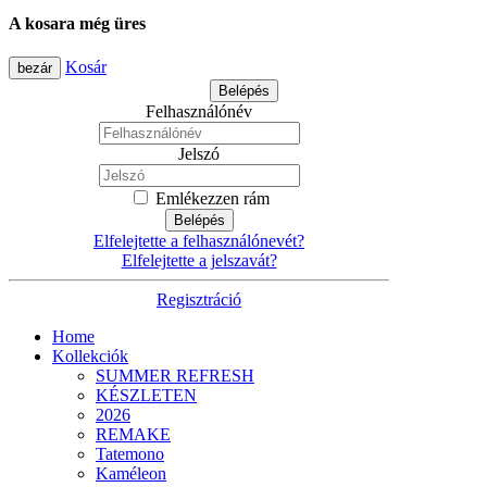
A kosara még üres
Kosár
bezár
Belépés
Felhasználónév
Jelszó
Emlékezzen rám
Belépés
Elfelejtette a felhasználónevét?
Elfelejtette a jelszavát?
Regisztráció
Home
Kollekciók
SUMMER REFRESH
KÉSZLETEN
2026
REMAKE
Tatemono
Kaméleon