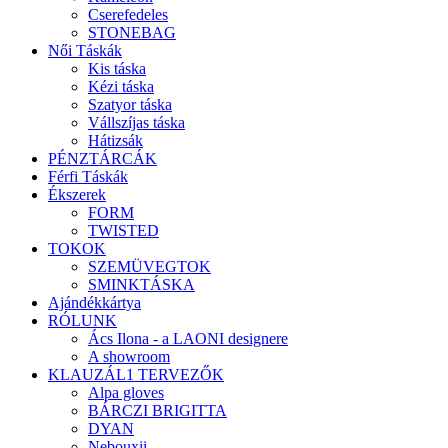
Cserefedeles
STONEBAG
Női Táskák
Kis táska
Kézi táska
Szatyor táska
Vállszíjas táska
Hátizsák
PÉNZTÁRCÁK
Férfi Táskák
Ékszerek
FORM
TWISTED
TOKOK
SZEMÜVEGTOK
SMINKTÁSKA
Ajándékkártya
RÓLUNK
Ács Ilona - a LAONI designere
A showroom
KLAUZÁL1 TERVEZŐK
Alpa gloves
BÁRCZI BRIGITTA
DYAN
Nebouxii