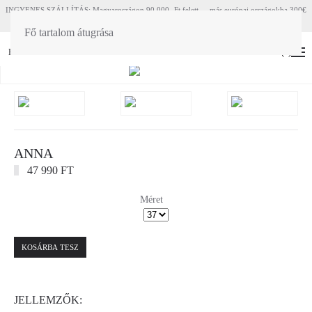
INGYENES SZÁLLÍTÁS: Magyaroszágon 90 000.-Ft felett - más európai országokba 300€
felett
Fő tartalom átugrása
HU
EN
(
0
)
ANNA
47 990 FT
Méret
KOSÁRBA TESZ
JELLEMZŐK: