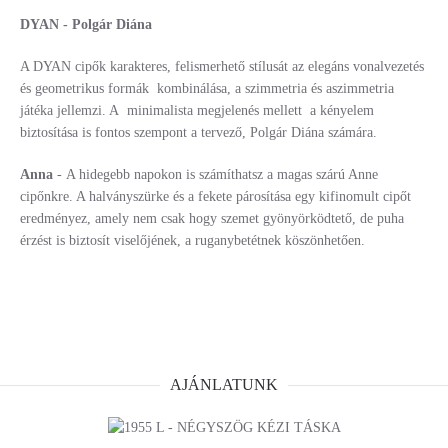
DYAN - Polgár Diána
A DYAN cipők karakteres, felismerhető stílusát az elegáns vonalvezetés
és geometrikus formák kombinálása, a szimmetria és aszimmetria
játéka jellemzi. A minimalista megjelenés mellett a kényelem
biztosítása is fontos szempont a tervező, Polgár Diána számára.
Anna
- A hidegebb napokon is számíthatsz a magas szárú Anne
cipőnkre. A halványszürke és a fekete párosítása egy kifinomult cipőt
eredményez, amely nem csak hogy szemet gyönyörködtető, de puha
érzést is biztosít viselőjének, a ruganybetétnek köszönhetően.
AJÁNLATUNK