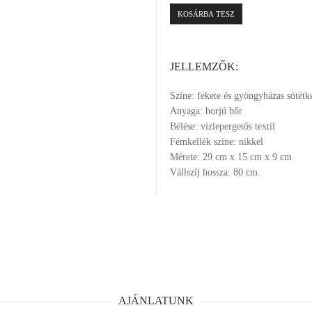
KOSÁRBA TESZ
JELLEMZŐK:
Színe: fekete és gyöngyházas sötétk
Anyaga: borjú bőr
Bélése: vízlepergetős textil
Fémkellék színe: nikkel
Mérete: 29 cm x 15 cm x 9 cm
Vállszíj hossza: 80 cm.
AJÁNLATUNK