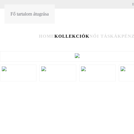
I
Fő tartalom átugrása
HU
EN
HOME
KOLLEKCIÓK
NŐI TÁSKÁK
PÉN