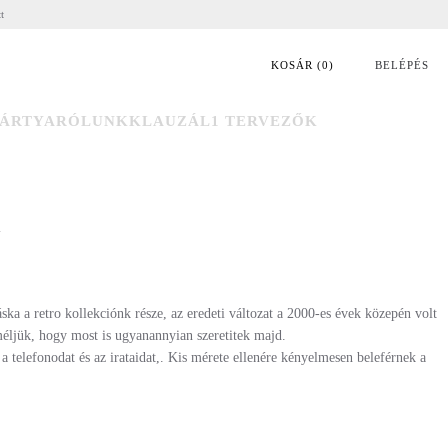
tt
KOSÁR
(
0
)
BELÉPÉS
ÁRTYA
RÓLUNK
KLAUZÁL1 TERVEZŐK
ska a retro kollekciónk része, az eredeti változat a 2000-es évek közepén volt
méljük, hogy most is ugyanannyian szeretitek majd.
a telefonodat és az irataidat,. Kis mérete ellenére kényelmesen beleférnek a