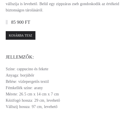
vállszíja is levehető. Belül egy zippzáras zseb gondoskodik az értékeid
biztonságos tárolásáról.
85 900 FT
KOSÁRBA TESZ
JELLEMZŐK:
Színe: cappucino és fekete
Anyaga: borjúbőr
Bélése: vízlepergetős textil
Fémkellék színe: arany
Mérete: 26.5 cm x 14 cm x 7 cm
Kézifogó hossza: 29 cm, levehető
Vállszíj hossza: 97 cm, levehető