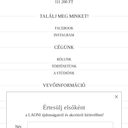
111 200 FT
TALÁLJ MEG MINKET!
FACEBOOK
INSTAGRAM
CÉGÜNK
RÓLUNK
TÖRTÉNETÜNK
A STÚDIÓNK
VEVŐINFORMÁCIÓ
×
ÁSZF
ELÁLLÁSI NYILATKOZAT
Értesülj elsőként
ADATKEZELÉS
a LAONI újdonságairól és akcióiról hírlevélben!
KAPCSOLAT
Név