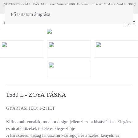
INGYENES SZÁLLÍTÁS: Magyaroszágon 90 000.-Ft felett - más európai országokba 300€
felett
Fő tartalom átugrása
HU
EN
(
0
)
1589 L - ZOYA TÁSKA
GYÁRTÁSI IDŐ: 1-2 HÉT
Kifinomult vonalak, modern design jellemzi ezt a kistáskánkat. Elegáns
és utcai öltözékek tökéletes kiegészítője.
A karakteres, vastag láncszemű kézifogója és a széles, kényelmes