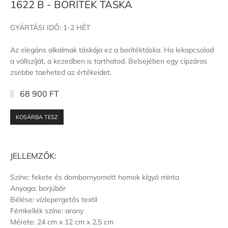
1622 B - BORÍTÉK TÁSKA
GYÁRTÁSI IDŐ: 1-2 HÉT
Az elegáns alkalmak táskája ez a borítéktáska. Ha lekapcsolod
a vállszíját, a kezedben is tarthatod. Belsejében egy cipzáras
zsebbe taeheted az értékeidet.
68 900 FT
KOSÁRBA TESZ
JELLEMZŐK:
Színe: fekete és dombornyomott homok kígyó minta
Anyaga: borjúbőr
Bélése: vízlepergetős textil
Fémkellék színe: arany
Mérete: 24 cm x 12 cm x 2,5 cm