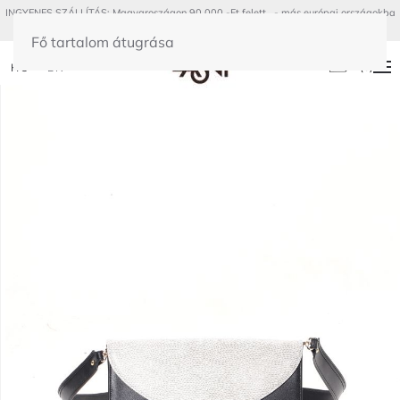
INGYENES SZÁLLÍTÁS: Magyaroszágon 90 000.-Ft felett - más európai országokba
300€ felett
Fő tartalom átugrása
(
0
)
HU
EN