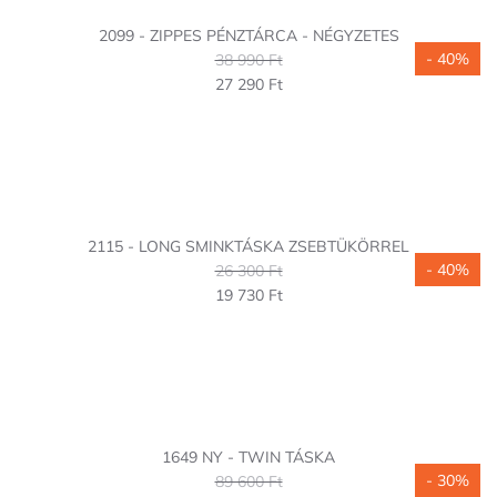
2099 - ZIPPES PÉNZTÁRCA - NÉGYZETES
- 40%
38 990 Ft
27 290 Ft
2115 - LONG SMINKTÁSKA ZSEBTÜKÖRREL
- 40%
26 300 Ft
19 730 Ft
1649 NY - TWIN TÁSKA
- 30%
89 600 Ft