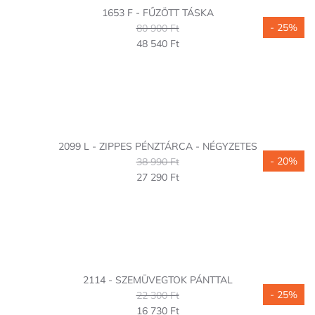
1653 F - FŰZÖTT TÁSKA
- 25%
80 900 Ft
48 540 Ft
2099 L - ZIPPES PÉNZTÁRCA - NÉGYZETES
- 20%
38 990 Ft
27 290 Ft
2114 - SZEMÜVEGTOK PÁNTTAL
- 25%
22 300 Ft
16 730 Ft