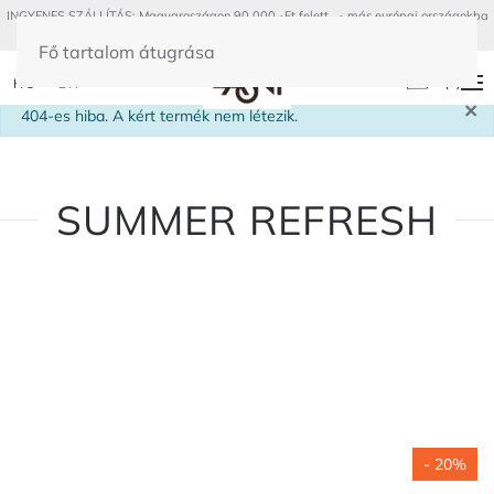
INGYENES SZÁLLÍTÁS: Magyaroszágon 90 000.-Ft felett - más európai országokba
300€ felett
Fő tartalom átugrása
(
0
)
HU
EN
×
info
404-es hiba. A kért termék nem létezik.
SUMMER REFRESH
- 20%