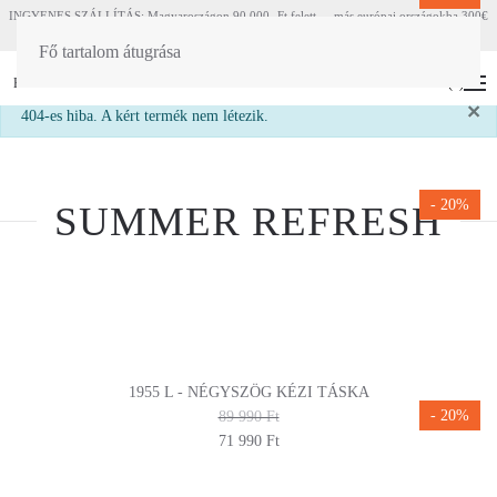
INGYENES SZÁLLÍTÁS: Magyaroszágon 90 000.-Ft felett - más európai országokba 300€
felett
Fő tartalom átugrása
HU
EN
(
0
)
×
info
404-es hiba. A kért termék nem létezik.
- 20%
SUMMER REFRESH
1955 L - NÉGYSZÖG KÉZI TÁSKA
- 20%
89 990 Ft
71 990 Ft