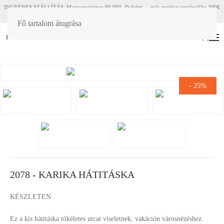
INGYENES SZÁLLÍTÁS: Magyaroszágon 90 000.-Ft felett - más európai országokba 300€
felett
Fő tartalom átugrása
HU
EN
(
0
)
-
25%
2078 - KARIKA HÁTITÁSKA
KÉSZLETEN
Ez a kis hátitáska tökéletes utcai viseletnek, vakáción városnézéshez