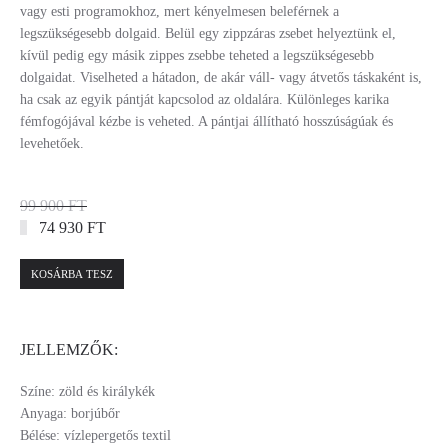
vagy esti programokhoz, mert kényelmesen beleférnek a
legszükségesebb dolgaid. Belül egy zippzáras zsebet helyeztünk el,
kívül pedig egy másik zippes zsebbe teheted a legszükségesebb
dolgaidat. Viselheted a hátadon, de akár váll- vagy átvetős táskaként is,
ha csak az egyik pántját kapcsolod az oldalára. Különleges karika
fémfogójával kézbe is veheted. A pántjai állítható hosszúságúak és
levehetőek.
99 900 FT
74 930 FT
KOSÁRBA TESZ
JELLEMZŐK:
Színe: zöld és királykék
Anyaga: borjúbőr
Bélése: vízlepergetős textil