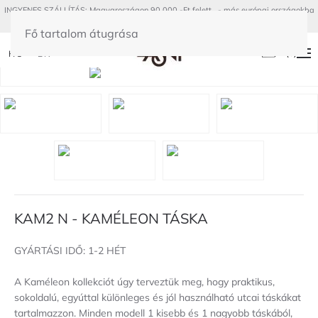
INGYENES SZÁLLÍTÁS: Magyaroszágon 90 000.-Ft felett - más európai országokba
300€ felett
Fő tartalom átugrása
(
0
)
HU
EN
KAM2 N - KAMÉLEON TÁSKA
GYÁRTÁSI IDŐ: 1-2 HÉT
A Kaméleon kollekciót úgy terveztük meg, hogy praktikus,
sokoldalú, egyúttal különleges és jól használható utcai táskákat
tartalmazzon. Minden modell 1 kisebb és 1 nagyobb táskából,