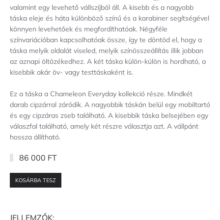
valamint egy levehető vállszíjból áll. A kisebb és a nagyobb
táska eleje és háta különböző színű és a karabiner segítségével
könnyen levehetőek és megfordíthatóak. Négyféle
színvariációban kapcsolhatóak össze, így te döntöd el, hogy a
táska melyik oldalát viseled, melyik színösszeállítás illik jobban
az aznapi öltözékedhez. A két táska külön-külön is hordható, a
kisebbik akár öv- vagy testtáskaként is.
Ez a táska a Chameleon Everyday kollekció része. Mindkét
darab cipzárral záródik. A nagyobbik táskán belül egy mobiltartó
és egy cipzáras zseb található. A kisebbik táska belsejében egy
válaszfal található, amely két részre választja azt. A vállpánt
hossza állítható.
86 000 FT
KOSÁRBA TESZ
JELLEMZŐK: