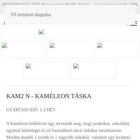
INGYENES SZÁLLÍTÁS: Magyaroszágon 90 000.-Ft felett - más európai országokba 300€
felett
Fő tartalom átugrása
HU
EN
(
0
)
KAM2 N - KAMÉLEON TÁSKA
GYÁRTÁSI IDŐ: 1-2 HÉT
A Kaméleon kollekciót úgy terveztük meg, hogy praktikus, sokoldalú,
egyúttal különleges és jól használható utcai táskákat tartalmazzon.
Minden modell 1 kisebb és 1 nagyobb táskából, valamint egy levehető