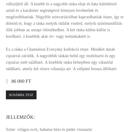
vállszíjból áll. A kisebb és a nagyobb táska eleje és háta különböző
színű és a karabiner segítségével könnyen levehetőek és
megfordíthatóak. Négyféle színvariációban kapcsolhatóak össze, így te
döntöd el, hogy a táska melyik oldalát viseled, melyik színösszeállítás
illik jobban az aznapi öltözékedhez. A két táska külön-külön is
hordható, a kisebbik akár öv- vagy testtáskaként is.
Ez a táska a Chameleon Everyday kollekció része. Mindkét darab
cipzárral záródik. A nagyobbik táskán belül egy mobiltartó és egy
cipzáras zseb található. A kisebbik táska belsejében egy válaszfal
található, amely két részre választja azt. A vállpánt hossza állítható.
86 000 FT
KOSÁRBA TESZ
JELLEMZŐK:
Színe: világos ecrü, bahama bézs és púder rózsaszín