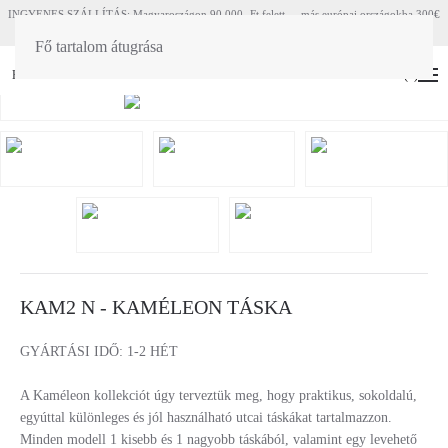
INGYENES SZÁLLÍTÁS: Magyaroszágon 90 000.-Ft felett - más európai országokba 300€
felett
Fő tartalom átugrása
HU
EN
(
0
)
KAM2 N - KAMÉLEON TÁSKA
GYÁRTÁSI IDŐ: 1-2 HÉT
A Kaméleon kollekciót úgy terveztük meg, hogy praktikus, sokoldalú,
egyúttal különleges és jól használható utcai táskákat tartalmazzon.
Minden modell 1 kisebb és 1 nagyobb táskából, valamint egy levehető