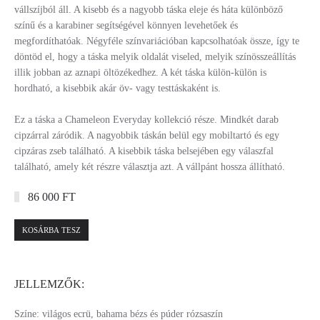
vállszíjból áll. A kisebb és a nagyobb táska eleje és háta különböző
színű és a karabiner segítségével könnyen levehetőek és
megfordíthatóak. Négyféle színvariációban kapcsolhatóak össze, így te
döntöd el, hogy a táska melyik oldalát viseled, melyik színösszeállítás
illik jobban az aznapi öltözékedhez. A két táska külön-külön is
hordható, a kisebbik akár öv- vagy testtáskaként is.
Ez a táska a Chameleon Everyday kollekció része. Mindkét darab
cipzárral záródik. A nagyobbik táskán belül egy mobiltartó és egy
cipzáras zseb található. A kisebbik táska belsejében egy válaszfal
található, amely két részre választja azt. A vállpánt hossza állítható.
86 000 FT
KOSÁRBA TESZ
JELLEMZŐK:
Színe: világos ecrü, bahama bézs és púder rózsaszín