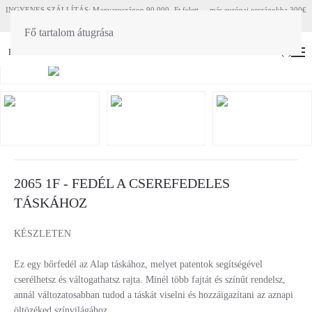
INGYENES SZÁLLÍTÁS: Magyaroszágon 90 000.-Ft felett - más európai országokba 300€
felett
Fő tartalom átugrása
HU
EN
(
0
)
2065 1F - FEDÉL A CSEREFEDELES
TÁSKÁHOZ
KÉSZLETEN
Ez egy bőrfedél az Alap táskához, melyet patentok segítségével
cserélhetsz és váltogathatsz rajta. Minél több fajtát és színűt rendelsz,
annál változatosabban tudod a táskát viselni és hozzáigazítani az aznapi
öltözéked színvilágához.