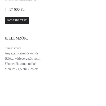
17 600 FT
KOSÁRBA TESZ
JELLEMZŐK:
Színe: vörös
Anyaga: borjúszőr és bőr
Bélése: vízlepergetős textil
Fémkellék színe: nikkel
Mérete: 21,5 cm x 28 cm