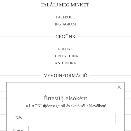
TALÁLJ MEG MINKET!
FACEBOOK
INSTAGRAM
CÉGÜNK
RÓLUNK
TÖRTÉNETÜNK
A STÚDIÓNK
VEVŐINFORMÁCIÓ
×
ÁSZF
ELÁLLÁSI NYILATKOZAT
Értesülj elsőként
ADATKEZELÉS
a LAONI újdonságairól és akcióiról hírlevélben!
KAPCSOLAT
Név
KÉRDÉSED VAN?