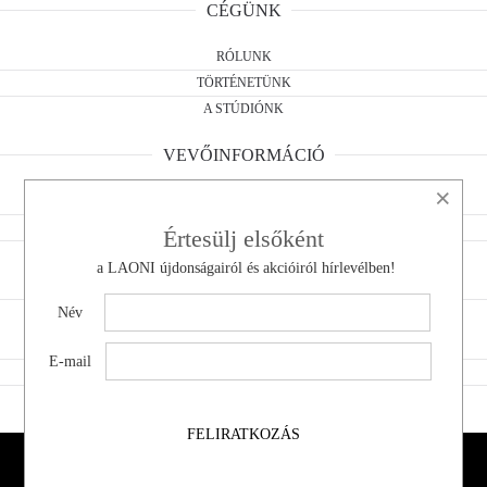
CÉGÜNK
RÓLUNK
TÖRTÉNETÜNK
A STÚDIÓNK
VEVŐINFORMÁCIÓ
×
ÁSZF
ELÁLLÁSI NYILATKOZAT
Értesülj elsőként
ADATKEZELÉS
a LAONI újdonságairól és akcióiról hírlevélben!
KAPCSOLAT
Név
KÉRDÉSED VAN?
E-mail
VISSZAKÜLDÉS
ELÁLLÁS A SZERZŐDÉSTŐL
FELIRATKOZÁS
LAONI © All Rights Reserved