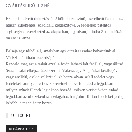
GYÁRTÁSI IDŐ: 1-2 HÉT
Ezt a kis méretű doboztáskát 2 különböző színű, cserélhető fedele teszi
igazán különleges, sokoldalú kiegészítővé. A fedeleket patentok
segítségével cserélheted az alaptáskán, így olyan, mintha 2 különböző
táskád is lenne.
Belseje egy térből áll, amelyben egy cipzáras zsebet helyeztünk el.
Vállszíja állítható hosszúságú.
Rendeld meg ezt a táskát ezzel a fotón látható két fedéllel, vagy állítsd
össze a saját elképzelésed szerint. Válassz egy Alaptáskát kézifogóval
vagy anélkül, csak a vállszíjjal, és hozzá olyan színű fedelet vagy
fedeleket, amilyeneket csak szeretnél. Hisz Te tudod a legjobban,
milyen színek illenek leginkább hozzád, milyen variációkban tudod
legjobban az öltözékeid színvilágához hangolni. Külön fedeleket pedig
később is rendelhetsz hozzá.
91 100 FT
KOSÁRBA TESZ