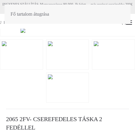
INGYENES SZÁLLÍTÁS: Magyaroszágon 90 000.-Ft felett - más európai országokba 300€
felett
Fő tartalom átugrása
U
EN
(
0
)
2065 2FV- CSEREFEDELES TÁSKA 2
FEDÉLLEL