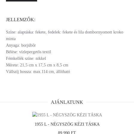
JELLEMZŐK:
Színe: alaptáska: fekete, fedelek: fekete és lila dombornyomott kroko
minta
Anyaga: borjúbőr
Bélése: vízlepergetős textil
Fémkellék színe: nikkel
Mérete: 21,5 cm x 17,5 cm x 8,5 cm
Vállszíj hossza: max.114 cm, állítható
AJÁNLATUNK
1955 L - NÉGYSZÖG KÉZI TÁSKA
89 990 FT