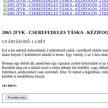
2065 2FVK - CSEREFEDELES TÁSKA - KÉZIFO
GYÁRTÁSI IDŐ: 1-2 HÉT
Ezt a kis méretű doboztáskát 2 különböző színű, cserélhető fedele tes
táska helyett 2 különböző táskád is lenne. Egy valódi, 2 az 1-ben tásk
Belseje egy térből áll, amelyben egy cipzáras zsebet helyeztünk el az é
Rendeld meg ezt a táskát ezzel a fotón látható két fedéllel, vagy állít
fedeleket, amilyeneket csak szeretnél. Hisz Te tudod a legjobban, mi
később is rendelhetsz hozzá.
101 900 Ft
Kosárba tesz