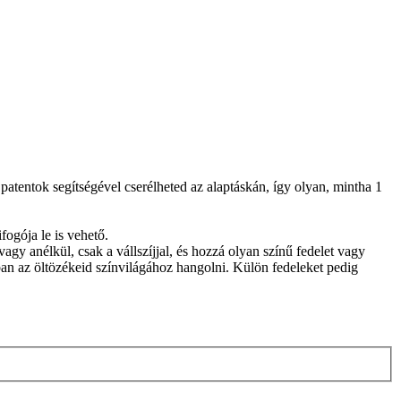
patentok segítségével cserélheted az alaptáskán, így olyan, mintha 1
fogója le is vehető.
vagy anélkül, csak a vállszíjjal, és hozzá olyan színű fedelet vagy
ban az öltözékeid színvilágához hangolni. Külön fedeleket pedig