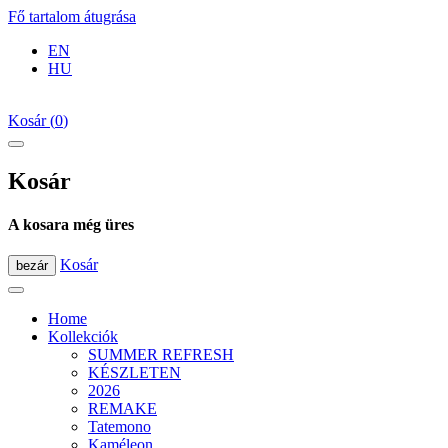
Fő tartalom átugrása
EN
HU
Kosár
(
0
)
Kosár
A kosara még üres
Kosár
bezár
Home
Kollekciók
SUMMER REFRESH
KÉSZLETEN
2026
REMAKE
Tatemono
Kaméleon