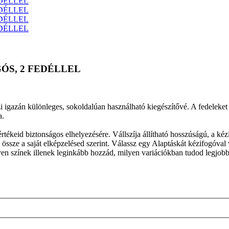
GÓS, 2 FEDÉLLEL
zi igazán különleges, sokoldalúan használható kiegészítővé. A fedeleket 
a.
rtékeid biztonságos elhelyezésére. Vállszíja állítható hosszúságú, a kézi
sd össze a saját elképzelésed szerint. Válassz egy Alaptáskát kézifogóval 
lyen színek illenek leginkább hozzád, milyen variációkban tudod legjob