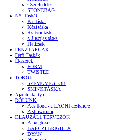
Cserefedeles
STONEBAG
Női Táskák
Kis táska
Kézi táska
Szatyor táska
Vállszíjas táska
Hátizsák
PÉNZTÁRCÁK
Férfi Táskák
Ékszerek
FORM
TWISTED
TOKOK
SZEMÜVEGTOK
SMINKTÁSKA
Ajándékkártya
RÓLUNK
Ács Ilona - a LAONI designere
A showroom
KLAUZÁL1 TERVEZŐK
Alpa gloves
BÁRCZI BRIGITTA
DYAN
Nebouxii