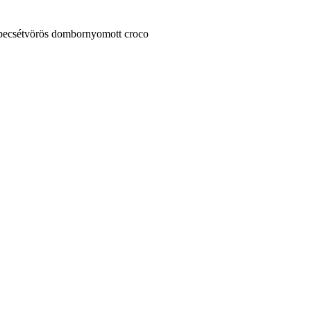
s pecsétvörös dombornyomott croco