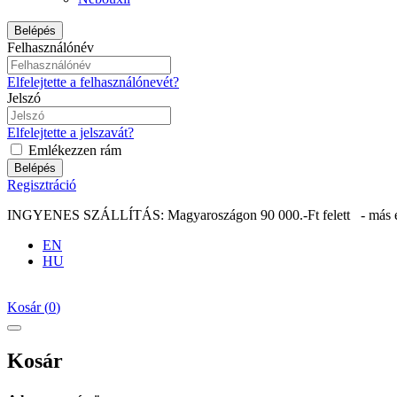
Belépés
Felhasználónév
Elfelejtette a felhasználónevét?
Jelszó
Elfelejtette a jelszavát?
Emlékezzen rám
Belépés
Regisztráció
INGYENES SZÁLLÍTÁS: Magyaroszágon 90 000.-Ft felett - más eu
EN
HU
Kosár
(
0
)
Kosár