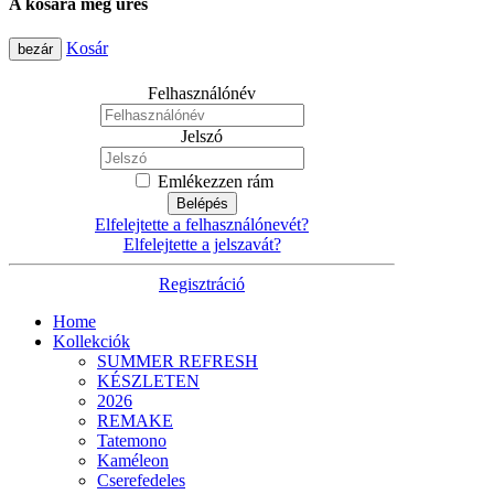
A kosara még üres
Kosár
bezár
Felhasználónév
Jelszó
Emlékezzen rám
Belépés
Elfelejtette a felhasználónevét?
Elfelejtette a jelszavát?
Regisztráció
Home
Kollekciók
SUMMER REFRESH
KÉSZLETEN
2026
REMAKE
Tatemono
Kaméleon
Cserefedeles