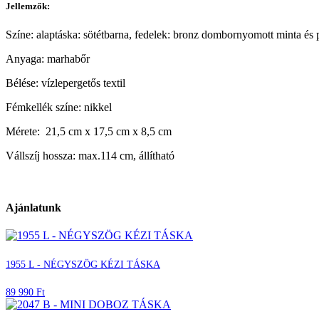
Jellemzők:
Színe: alaptáska: sötétbarna, fedelek: bronz dombornyomott minta é
Anyaga: marhabőr
Bélése: vízlepergetős textil
Fémkellék színe: nikkel
Mérete: 21,5 cm x 17,5 cm x 8,5 cm
Vállszíj hossza: max.114 cm, állítható
Ajánlatunk
1955 L - NÉGYSZÖG KÉZI TÁSKA
89 990 Ft