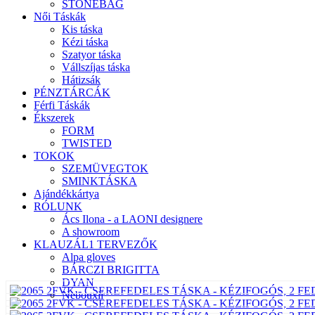
STONEBAG
Női Táskák
Kis táska
Kézi táska
Szatyor táska
Vállszíjas táska
Hátizsák
PÉNZTÁRCÁK
Férfi Táskák
Ékszerek
FORM
TWISTED
TOKOK
SZEMÜVEGTOK
SMINKTÁSKA
Ajándékkártya
RÓLUNK
Ács Ilona - a LAONI designere
A showroom
KLAUZÁL1 TERVEZŐK
Alpa gloves
BÁRCZI BRIGITTA
DYAN
Nebouxii