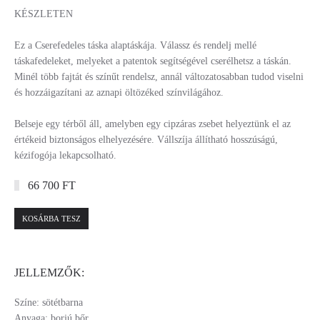
KÉSZLETEN
Ez a Cserefedeles táska alaptáskája. Válassz és rendelj mellé
táskafedeleket, melyeket a patentok segítségével cserélhetsz a táskán.
Minél több fajtát és színűt rendelsz, annál változatosabban tudod viselni
és hozzáigazítani az aznapi öltözéked színvilágához.
Belseje egy térből áll, amelyben egy cipzáras zsebet helyeztünk el az
értékeid biztonságos elhelyezésére. Vállszíja állítható hosszúságú,
kézifogója lekapcsolható.
66 700 FT
KOSÁRBA TESZ
JELLEMZŐK:
Színe: sötétbarna
Anyaga: borjú bőr