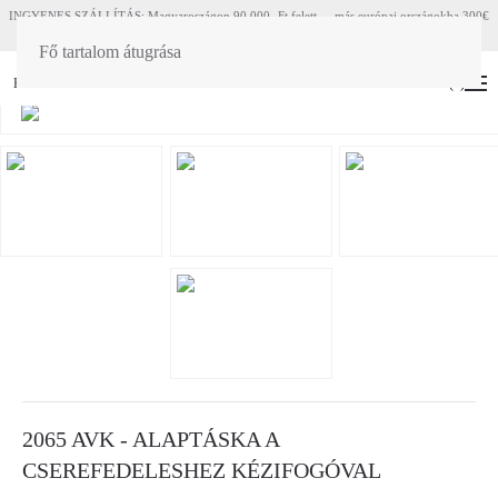
INGYENES SZÁLLÍTÁS: Magyaroszágon 90 000.-Ft felett - más európai országokba 300€
felett
Fő tartalom átugrása
HU
EN
(
0
)
2065 AVK - ALAPTÁSKA A
CSEREFEDELESHEZ KÉZIFOGÓVAL