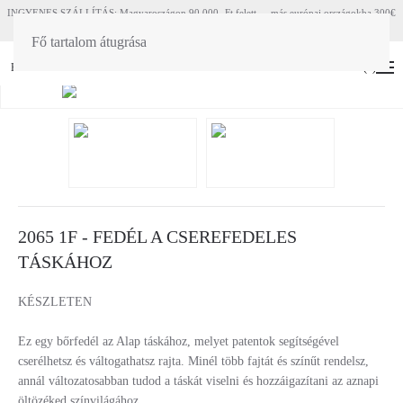
INGYENES SZÁLLÍTÁS: Magyaroszágon 90 000.-Ft felett - más európai országokba 300€
felett
Fő tartalom átugrása
HU
EN
(
0
)
2065 1F - FEDÉL A CSEREFEDELES
TÁSKÁHOZ
KÉSZLETEN
Ez egy bőrfedél az Alap táskához, melyet patentok segítségével
cserélhetsz és váltogathatsz rajta. Minél több fajtát és színűt rendelsz,
annál változatosabban tudod a táskát viselni és hozzáigazítani az aznapi
öltözéked színvilágához.