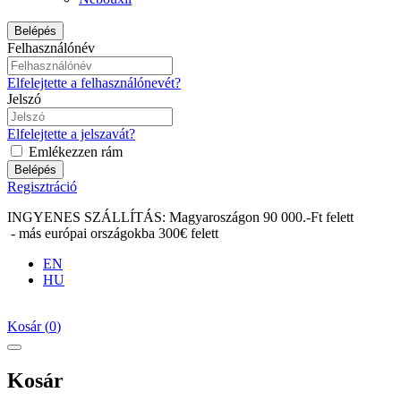
Belépés
Felhasználónév
Elfelejtette a felhasználónevét?
Jelszó
Elfelejtette a jelszavát?
Emlékezzen rám
Belépés
Regisztráció
INGYENES SZÁLLÍTÁS: Magyaroszágon 90 000.-Ft felett
- más európai országokba 300€ felett
EN
HU
Kosár
(
0
)
Kosár