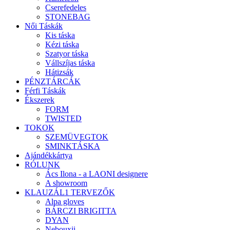
Cserefedeles
STONEBAG
Női Táskák
Kis táska
Kézi táska
Szatyor táska
Vállszíjas táska
Hátizsák
PÉNZTÁRCÁK
Férfi Táskák
Ékszerek
FORM
TWISTED
TOKOK
SZEMÜVEGTOK
SMINKTÁSKA
Ajándékkártya
RÓLUNK
Ács Ilona - a LAONI designere
A showroom
KLAUZÁL1 TERVEZŐK
Alpa gloves
BÁRCZI BRIGITTA
DYAN
Nebouxii