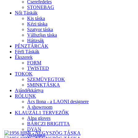
Cserefedeles
STONEBAG
Női Táskák
Kis táska
Kézi táska
Szatyor táska
Vállszíjas táska
Hátizsák
PÉNZTÁRCÁK
Férfi Táskák
Ékszerek
FORM
TWISTED
TOKOK
SZEMÜVEGTOK
SMINKTÁSKA
Ajándékkártya
RÓLUNK
Ács Ilona - a LAONI designere
A showroom
KLAUZÁL1 TERVEZŐK
Alpa gloves
BÁRCZI BRIGITTA
DYAN
Nebouxii