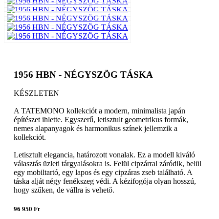
1956 HBN - NÉGYSZÖG TÁSKA
KÉSZLETEN
A TATEMONO kollekciót a modern, minimalista japán
építészet ihlette. Egyszerű, letisztult geometrikus formák,
nemes alapanyagok és harmonikus színek jellemzik a
kollekciót.
Letisztult elegancia, határozott vonalak. Ez a modell kiváló
választás üzleti tárgyalásokra is. Felül cipzárral záródik, belül
egy mobiltartó, egy lapos és egy cipzáras zseb található. A
táska alját négy fenékszeg védi. A kézifogója olyan hosszú,
hogy szűken, de vállra is vehető.
96 950 Ft