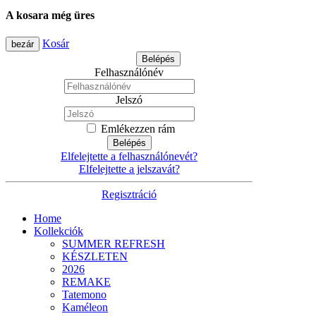
A kosara még üres
Kosár
bezár
Belépés
Felhasználónév
Jelszó
Emlékezzen rám
Belépés
Elfelejtette a felhasználónevét?
Elfelejtette a jelszavát?
Regisztráció
Home
Kollekciók
SUMMER REFRESH
KÉSZLETEN
2026
REMAKE
Tatemono
Kaméleon