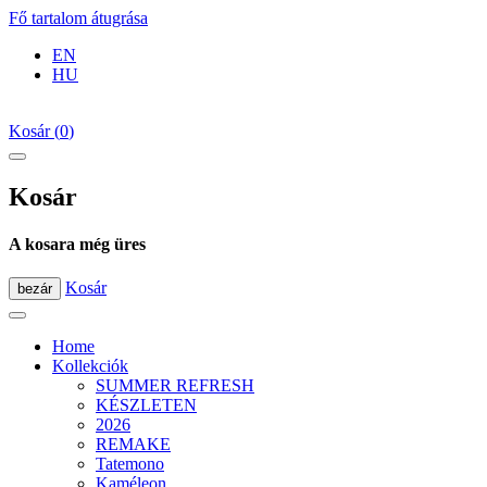
Fő tartalom átugrása
EN
HU
Kosár
(
0
)
Kosár
A kosara még üres
Kosár
bezár
Home
Kollekciók
SUMMER REFRESH
KÉSZLETEN
2026
REMAKE
Tatemono
Kaméleon