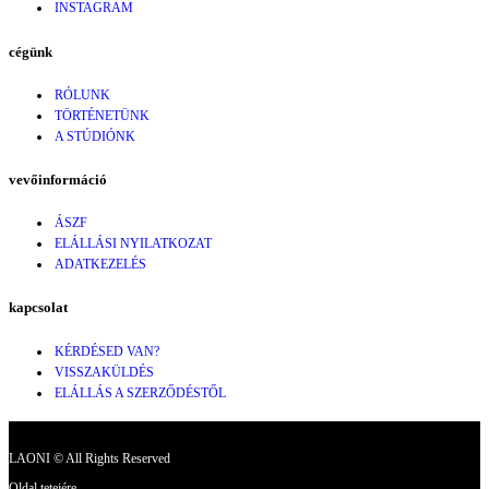
INSTAGRAM
cégünk
RÓLUNK
TÖRTÉNETÜNK
A STÚDIÓNK
vevőinformáció
ÁSZF
ELÁLLÁSI NYILATKOZAT
ADATKEZELÉS
kapcsolat
KÉRDÉSED VAN?
VISSZAKÜLDÉS
ELÁLLÁS A SZERZŐDÉSTŐL
LAONI © All Rights Reserved
Oldal tetejére