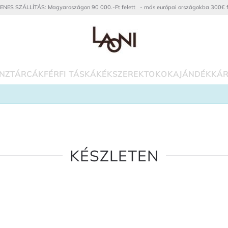
ENES SZÁLLÍTÁS: Magyaroszágon 90 000.-Ft felett - más európai országokba 300€ f
NZTÁRCÁK
FÉRFI TÁSKÁK
ÉKSZEREK
TOKOK
AJÁNDÉKKÁR
KÉSZLETEN