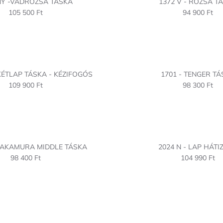
NY -VADRÓZSA TÁSKA
1372 V - RÓZSA T
105 500 Ft
94 900 Ft
 KÉTLAP TÁSKA - KÉZIFOGÓS
1701 - TENGER TÁ
109 900 Ft
98 300 Ft
 NAKAMURA MIDDLE TÁSKA
2024 N - LAP HÁTI
98 400 Ft
104 990 Ft