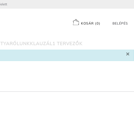
elett
KOSÁR
(
0
)
BELÉPÉS
TYA
RÓLUNK
KLAUZÁL1 TERVEZŐK
×