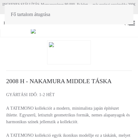
INGYENES SZÁLLÍTÁS: Magyaroszágon 90 000.-Ft felett - más európai országokba 300€
felett
Fő tartalom átugrása
HU
EN
(
0
)
2008 H - NAKAMURA MIDDLE TÁSKA
GYÁRTÁSI IDŐ: 1-2 HÉT
A TATEMONO kollekciót a modern, minimalista japán építészet
ihlette. Egyszerű, letisztult geometrikus formák, nemes alapanyagok és
harmonikus színek jellemzik a kollekciót.
A TATEMONO kollekció egyik ikonikus modellje ez a táskánk, melyet