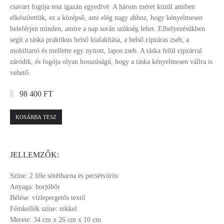
csavart fogója tesz igazán egyedivé. A három méret közül amiben
elkészítettük, ez a középső, ami elég nagy ahhoz, hogy kényelmesen
beleférjen minden, amire a nap során szükség lehet. Elhelyezésükben
segít a táska praktikus belső kialakítása, a belső cipzáras zseb, a
mobiltartó és mellette egy nyitott, lapos zseb. A táska felül cipzárral
záródik, és fogója olyan hosszúságú, hogy a táska kényelmesen vállra is
vehető.
98 400 FT
KOSÁRBA TESZ
JELLEMZŐK:
Színe: 2 féle sötétbarna és pecsétvörös
Anyaga: borjúbőr
Bélése: vízlepergetős textil
Fémkellék színe: nikkel
Mérete: 34 cm x 26 cm x 10 cm