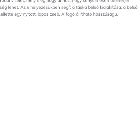
 irodai viselet, mely elég nagy ahhoz, hogy kényelmesen beleférjen
ég lehet. Az elhelyezésükben segít a táska belső kialakítása; a belső
ellette egy nyitott, lapos zseb. A fogó állítható hosszúságú.