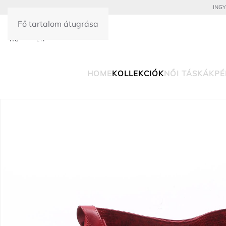
INGY
Fő tartalom átugrása
HU
EN
HOME
KOLLEKCIÓK
NŐI TÁSKÁK
PÉ