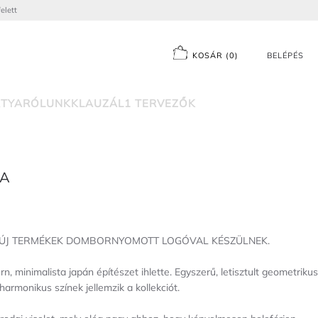
elett
KOSÁR
(
0
)
BELÉPÉS
TYA
RÓLUNK
KLAUZÁL1 TERVEZŐK
KA
 ÚJ TERMÉKEK DOMBORNYOMOTT LOGÓVAL KÉSZÜLNEK.
 minimalista japán építészet ihlette. Egyszerű, letisztult geometrikus
rmonikus színek jellemzik a kollekciót.