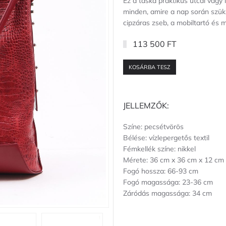
Ez a táska praktikus utcai vagy
minden, amire a nap során szüks
cipzáras zseb, a mobiltartó és m
113 500 FT
KOSÁRBA TESZ
JELLEMZŐK:
Színe: pecsétvörös
Bélése: vízlepergetős textil
Fémkellék színe: nikkel
Mérete: 36 cm x 36 cm x 12 cm
Fogó hossza: 66-93 cm
Fogó magassága: 23-36 cm
Záródás magassága: 34 cm