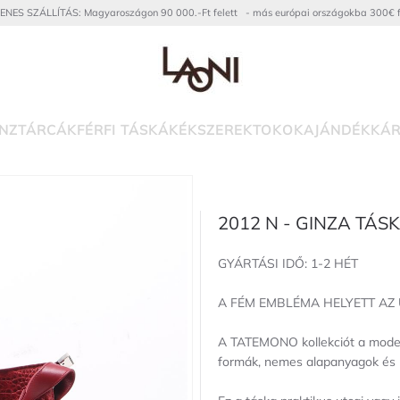
ENES SZÁLLÍTÁS: Magyaroszágon 90 000.-Ft felett - más európai országokba 300€ f
NZTÁRCÁK
FÉRFI TÁSKÁK
ÉKSZEREK
TOKOK
AJÁNDÉKKÁR
2012 N - GINZA TÁS
GYÁRTÁSI IDŐ: 1-2 HÉT
A FÉM EMBLÉMA HELYETT AZ
A TATEMONO kollekciót a modern,
formák, nemes alapanyagok és ha