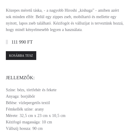
Közepes méretű táska, - a nagyobb Hiroshi „kishuga” - amiben azért
sok minden elfér. Belül egy zippes zseb, mobiltartó és mellette egy
nyitott, lapos zseb található. Kézifogót és vállszíjat is terveztünk hozzá,
hogy minél kényelmesebb legyen a használata.
111 990 FT
KOSÁRBA TESZ
JELLEMZŐK:
Színe: bézs, törtfehér és fekete
Anyaga: borjúbőr
Bélése: vízlepergetős textil
Fémkellék színe: arany
Mérete: 32,5 cm x 23 cm x 10,5 cm
Kézifogó magassága: 10 cm
Vállszíj hossza: 90 cm