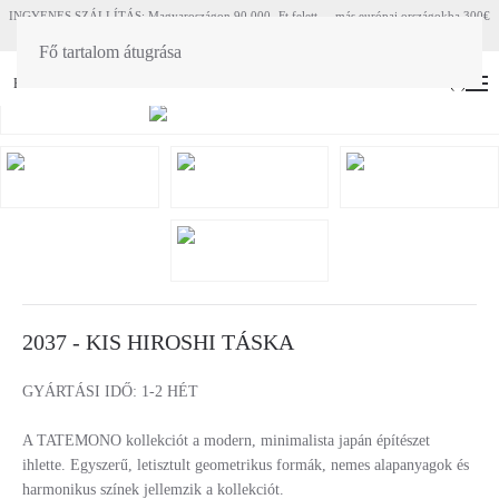
INGYENES SZÁLLÍTÁS: Magyaroszágon 90 000.-Ft felett - más európai országokba 300€
felett
Fő tartalom átugrása
HU
EN
(
0
)
2037 - KIS HIROSHI TÁSKA
GYÁRTÁSI IDŐ: 1-2 HÉT
A TATEMONO kollekciót a modern, minimalista japán építészet
ihlette. Egyszerű, letisztult geometrikus formák, nemes alapanyagok és
harmonikus színek jellemzik a kollekciót.