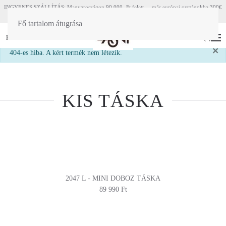
INGYENES SZÁLLÍTÁS: Magyaroszágon 90 000.-Ft felett - más európai országokba 300€
felett
Fő tartalom átugrása
HU
EN
(
0
)
×
info
404-es hiba. A kért termék nem létezik.
KIS TÁSKA
2047 L - MINI DOBOZ TÁSKA
89 990 Ft