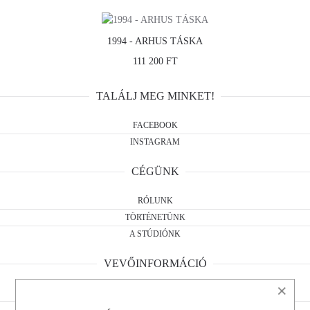
1994 - ARHUS TÁSKA
111 200 FT
TALÁLJ MEG MINKET!
FACEBOOK
INSTAGRAM
CÉGÜNK
RÓLUNK
TÖRTÉNETÜNK
A STÚDIÓNK
VEVŐINFORMÁCIÓ
×
ÁSZF
ELÁLLÁSI NYILATKOZAT