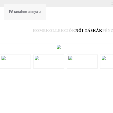
I
Fő tartalom átugrása
HU
EN
HOME
KOLLEKCIÓK
NŐI TÁSKÁK
PÉN