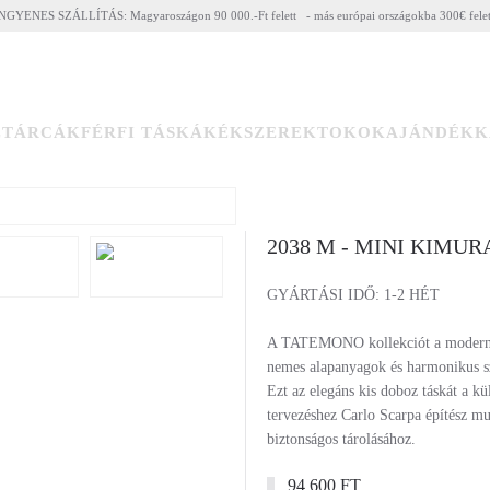
NGYENES SZÁLLÍTÁS: Magyaroszágon 90 000.-Ft felett - más európai országokba 300€ fele
ZTÁRCÁK
FÉRFI TÁSKÁK
ÉKSZEREK
TOKOK
AJÁNDÉKK
2038 M - MINI KIMU
GYÁRTÁSI IDŐ: 1-2 HÉT
A TATEMONO kollekciót a modern, mi
nemes alapanyagok és harmonikus sz
Ezt az elegáns kis doboz táskát a kü
tervezéshez Carlo Scarpa építész mu
biztonságos tárolásához.
94 600 FT