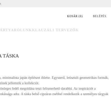
tt
KOSÁR
(
0
)
BELÉPÉS
ÁRTYA
RÓLUNK
KLAUZÁL1 TERVEZŐK
RA TÁSKA
nimalista japán építészet ihlette. Egyszerű, letisztult geometrikus formák,
ínek jellemzik a kollekciót.
lönleges fedél megoldása teszi felismerhető darabbá. Az inspirációt a
nkássága adta. A táska belső cipzáras zsebbel rendelkezik a személyes tárgyak