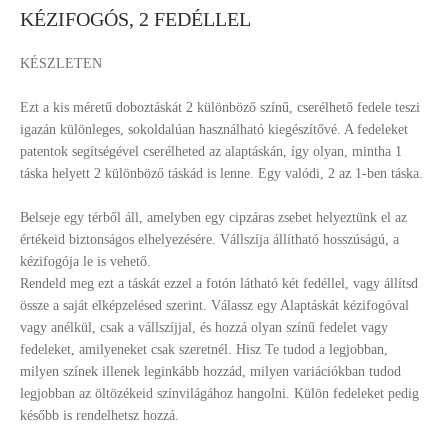
KÉZIFOGÓS, 2 FEDÉLLEL
KÉSZLETEN
Ezt a kis méretű doboztáskát 2 különböző színű, cserélhető fedele teszi
igazán különleges, sokoldalúan használható kiegészítővé. A fedeleket
patentok segítségével cserélheted az alaptáskán, így olyan, mintha 1
táska helyett 2 különböző táskád is lenne. Egy valódi, 2 az 1-ben táska.
Belseje egy térből áll, amelyben egy cipzáras zsebet helyeztünk el az
értékeid biztonságos elhelyezésére. Vállszíja állítható hosszúságú, a
kézifogója le is vehető.
Rendeld meg ezt a táskát ezzel a fotón látható két fedéllel, vagy állítsd
össze a saját elképzelésed szerint. Válassz egy Alaptáskát kézifogóval
vagy anélkül, csak a vállszíjjal, és hozzá olyan színű fedelet vagy
fedeleket, amilyeneket csak szeretnél. Hisz Te tudod a legjobban,
milyen színek illenek leginkább hozzád, milyen variációkban tudod
legjobban az öltözékeid színvilágához hangolni. Külön fedeleket pedig
később is rendelhetsz hozzá.