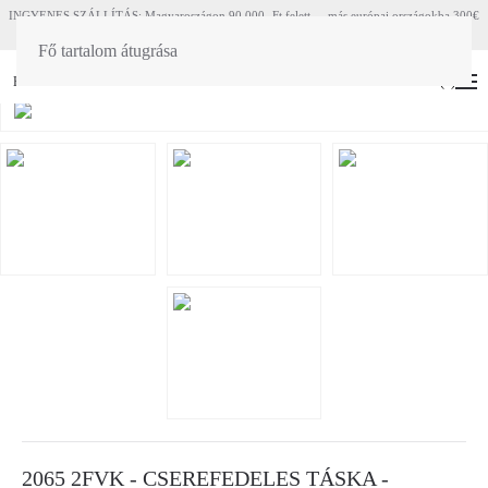
INGYENES SZÁLLÍTÁS: Magyaroszágon 90 000.-Ft felett - más európai országokba 300€
felett
Fő tartalom átugrása
HU
EN
(
0
)
2065 2FVK - CSEREFEDELES TÁSKA -