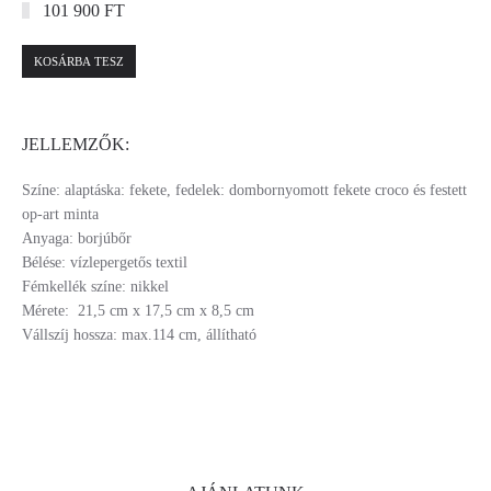
101 900 FT
KOSÁRBA TESZ
JELLEMZŐK:
Színe: alaptáska: fekete, fedelek: dombornyomott fekete croco és festett
op-art minta
Anyaga: borjúbőr
Bélése: vízlepergetős textil
Fémkellék színe: nikkel
Mérete: 21,5 cm x 17,5 cm x 8,5 cm
Vállszíj hossza: max.114 cm, állítható