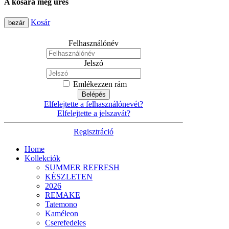
A kosara még üres
Kosár
bezár
Felhasználónév
Jelszó
Emlékezzen rám
Belépés
Elfelejtette a felhasználónevét?
Elfelejtette a jelszavát?
Regisztráció
Home
Kollekciók
SUMMER REFRESH
KÉSZLETEN
2026
REMAKE
Tatemono
Kaméleon
Cserefedeles