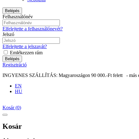
Belépés
Felhasználónév
Elfelejtette a felhasználónevét?
Jelszó
Elfelejtette a jelszavát?
Emlékezzen rám
Belépés
Regisztráció
INGYENES SZÁLLÍTÁS: Magyaroszágon 90 000.-Ft felett - más eu
EN
HU
Kosár
(
0
)
Kosár