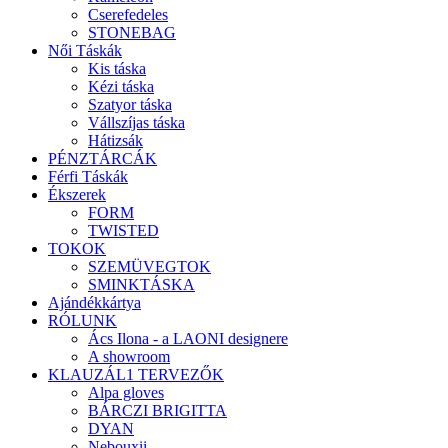
Cserefedeles
STONEBAG
Női Táskák
Kis táska
Kézi táska
Szatyor táska
Vállszíjas táska
Hátizsák
PÉNZTÁRCÁK
Férfi Táskák
Ékszerek
FORM
TWISTED
TOKOK
SZEMÜVEGTOK
SMINKTÁSKA
Ajándékkártya
RÓLUNK
Ács Ilona - a LAONI designere
A showroom
KLAUZÁL1 TERVEZŐK
Alpa gloves
BÁRCZI BRIGITTA
DYAN
Nebouxii