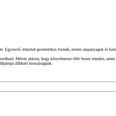
. Egyszerű, letisztult geometrikus formák, nemes alapanyagok és harmo
 hordható. Mérete akkora, hogy kényelmesen elfér benne minden, amire a 
llpántjai állítható hosszúságúak.