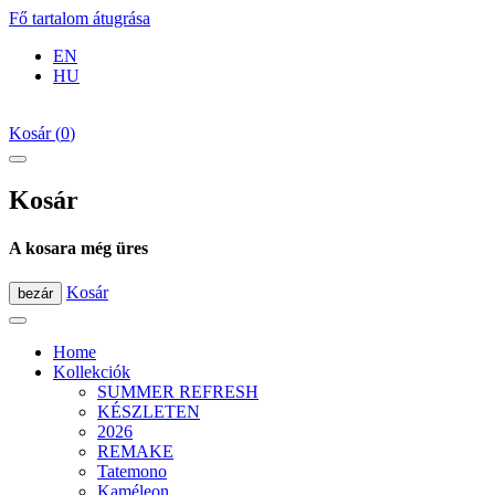
Fő tartalom átugrása
EN
HU
Kosár
(
0
)
Kosár
A kosara még üres
Kosár
bezár
Home
Kollekciók
SUMMER REFRESH
KÉSZLETEN
2026
REMAKE
Tatemono
Kaméleon