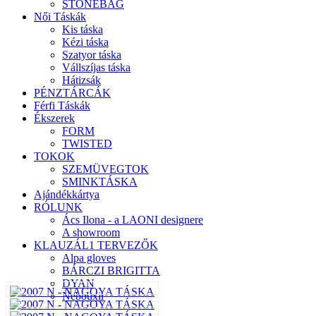
STONEBAG
Női Táskák
Kis táska
Kézi táska
Szatyor táska
Vállszíjas táska
Hátizsák
PÉNZTÁRCÁK
Férfi Táskák
Ékszerek
FORM
TWISTED
TOKOK
SZEMÜVEGTOK
SMINKTÁSKA
Ajándékkártya
RÓLUNK
Ács Ilona - a LAONI designere
A showroom
KLAUZÁL1 TERVEZŐK
Alpa gloves
BÁRCZI BRIGITTA
DYAN
Nebouxii