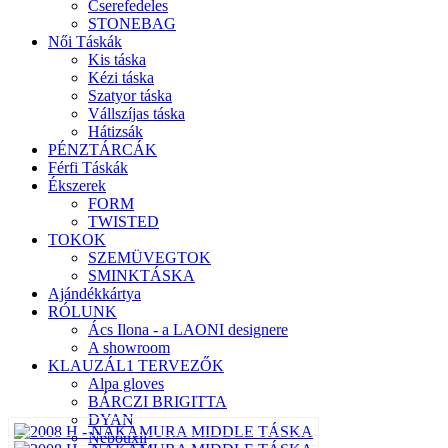
Cserefedeles
STONEBAG
Női Táskák
Kis táska
Kézi táska
Szatyor táska
Vállszíjas táska
Hátizsák
PÉNZTÁRCÁK
Férfi Táskák
Ékszerek
FORM
TWISTED
TOKOK
SZEMÜVEGTOK
SMINKTÁSKA
Ajándékkártya
RÓLUNK
Ács Ilona - a LAONI designere
A showroom
KLAUZÁL1 TERVEZŐK
Alpa gloves
BÁRCZI BRIGITTA
DYAN
Nebouxii