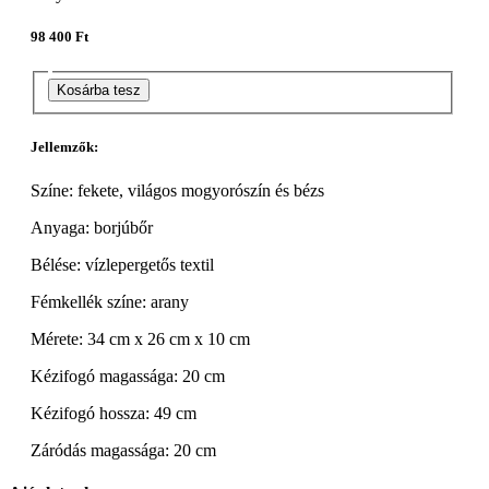
98 400 Ft
Kosárba tesz
Jellemzők:
Színe: fekete, világos mogyorószín és bézs
Anyaga: borjúbőr
Bélése: vízlepergetős textil
Fémkellék színe: arany
Mérete: 34 cm x 26 cm x 10 cm
Kézifogó magassága: 20 cm
Kézifogó hossza: 49 cm
Záródás magassága: 20 cm