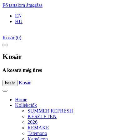
Fő tartalom átugrása
EN
HU
Kosár
(
0
)
Kosár
A kosara még üres
Kosár
bezár
Home
Kollekciók
SUMMER REFRESH
KÉSZLETEN
2026
REMAKE
Tatemono
Kaméleon