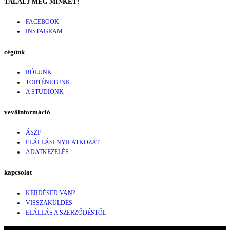
TALÁLJ MEG MINKET!
FACEBOOK
INSTAGRAM
cégünk
RÓLUNK
TÖRTÉNETÜNK
A STÚDIÓNK
vevőinformáció
ÁSZF
ELÁLLÁSI NYILATKOZAT
ADATKEZELÉS
kapcsolat
KÉRDÉSED VAN?
VISSZAKÜLDÉS
ELÁLLÁS A SZERZŐDÉSTŐL