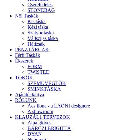
Cserefedeles
STONEBAG
Női Táskák
Kis táska
Kézi táska
Szatyor táska
Vállszíjas táska
Hátizsák
PÉNZTÁRCÁK
Férfi Táskák
Ékszerek
FORM
TWISTED
TOKOK
SZEMÜVEGTOK
SMINKTÁSKA
Ajándékkártya
RÓLUNK
Ács Ilona - a LAONI designere
A showroom
KLAUZÁL1 TERVEZŐK
Alpa gloves
BÁRCZI BRIGITTA
DYAN
Nebouxii