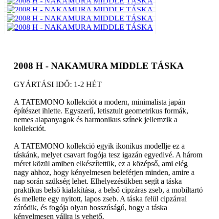
2008 H - NAKAMURA MIDDLE TÁSKA
GYÁRTÁSI IDŐ: 1-2 HÉT
A TATEMONO kollekciót a modern, minimalista japán
építészet ihlette. Egyszerű, letisztult geometrikus formák,
nemes alapanyagok és harmonikus színek jellemzik a
kollekciót.
A TATEMONO kollekció egyik ikonikus modellje ez a
táskánk, melyet csavart fogója tesz igazán egyedivé. A három
méret közül amiben elkészítettük, ez a középső, ami elég
nagy ahhoz, hogy kényelmesen beleférjen minden, amire a
nap során szükség lehet. Elhelyezésükben segít a táska
praktikus belső kialakítása, a belső cipzáras zseb, a mobiltartó
és mellette egy nyitott, lapos zseb. A táska felül cipzárral
záródik, és fogója olyan hosszúságú, hogy a táska
kényelmesen vállra is vehető.