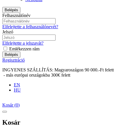
Belépés
Felhasználónév
Elfelejtette a felhasználónevét?
Jelszó
Elfelejtette a jelszavát?
Emlékezzen rám
Belépés
Regisztráció
INGYENES SZÁLLÍTÁS: Magyaroszágon 90 000.-Ft felett
- más európai országokba 300€ felett
EN
HU
Kosár
(
0
)
Kosár