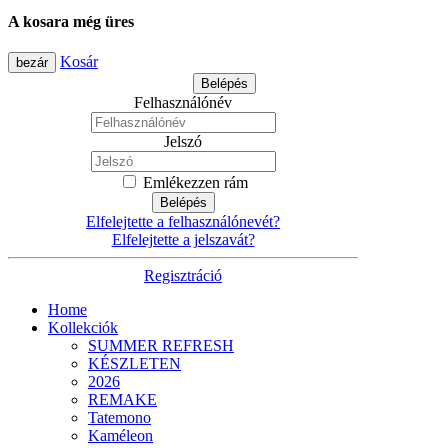
A kosara még üres
Kosár
bezár
Belépés
Felhasználónév
Jelszó
Emlékezzen rám
Belépés
Elfelejtette a felhasználónevét?
Elfelejtette a jelszavát?
Regisztráció
Home
Kollekciók
SUMMER REFRESH
KÉSZLETEN
2026
REMAKE
Tatemono
Kaméleon