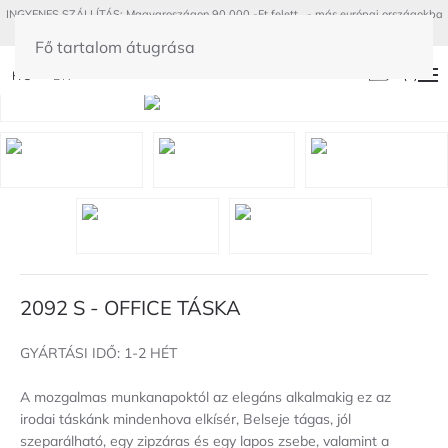
INGYENES SZÁLLÍTÁS: Magyaroszágon 90 000.-Ft felett - más európai országokba
300€ felett
Fő tartalom átugrása
(
0
)
HU
EN
2092 S - OFFICE TÁSKA
GYÁRTÁSI IDŐ: 1-2 HÉT
A mozgalmas munkanapoktól az elegáns alkalmakig ez az
irodai táskánk mindenhova elkísér, Belseje tágas, jól
szeparálható, egy zipzáras és egy lapos zsebe, valamint a