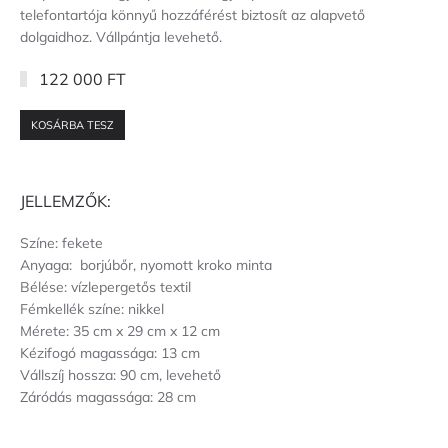
telefontartója könnyű hozzáférést biztosít az alapvető
dolgaidhoz. Vállpántja levehető.
122 000 FT
KOSÁRBA TESZ
JELLEMZŐK:
Színe: fekete
Anyaga: borjúbőr, nyomott kroko minta
Bélése: vízlepergetős textil
Fémkellék színe: nikkel
Mérete: 35 cm x 29 cm x 12 cm
Kézifogó magassága: 13 cm
Vállszíj hossza: 90 cm, levehető
Záródás magassága: 28 cm