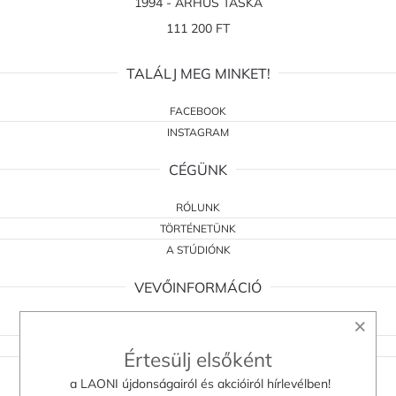
1994 - ARHUS TÁSKA
111 200 FT
TALÁLJ MEG MINKET!
FACEBOOK
INSTAGRAM
CÉGÜNK
RÓLUNK
TÖRTÉNETÜNK
A STÚDIÓNK
VEVŐINFORMÁCIÓ
×
ÁSZF
ELÁLLÁSI NYILATKOZAT
Értesülj elsőként
ADATKEZELÉS
a LAONI újdonságairól és akcióiról hírlevélben!