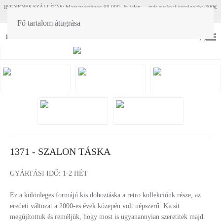
INGYENES SZÁLLÍTÁS: Magyaroszágon 90 000.-Ft felett - más európai országokba 300€
felett
Fő tartalom átugrása
HU
EN
(
0
)
1371 - SZALON TÁSKA
GYÁRTÁSI IDŐ: 1-2 HÉT
Ez a különleges formájú kis doboztáska a retro kollekciónk része, az
eredeti változat a 2000-es évek közepén volt népszerű. Kicsit
megújítottuk és reméljük, hogy most is ugyanannyian szeretitek majd.