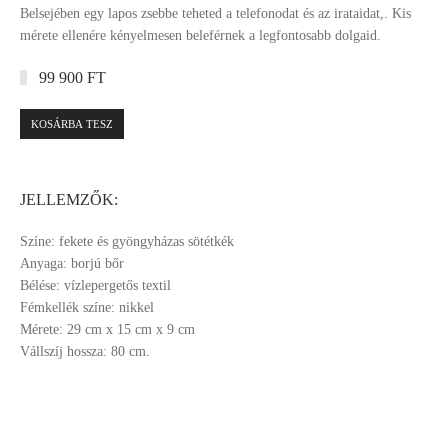
Belsejében egy lapos zsebbe teheted a telefonodat és az irataidat,. Kis
mérete ellenére kényelmesen beleférnek a legfontosabb dolgaid.
99 900 FT
KOSÁRBA TESZ
JELLEMZŐK:
Színe: fekete és gyöngyházas sötétkék
Anyaga: borjú bőr
Bélése: vízlepergetős textil
Fémkellék színe: nikkel
Mérete: 29 cm x 15 cm x 9 cm
Vállszíj hossza: 80 cm.