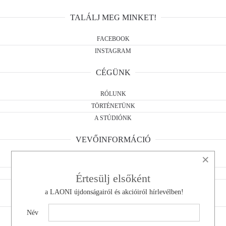
TALÁLJ MEG MINKET!
FACEBOOK
INSTAGRAM
CÉGÜNK
RÓLUNK
TÖRTÉNETÜNK
A STÚDIÓNK
VEVŐINFORMÁCIÓ
×
ÁSZF
ELÁLLÁSI NYILATKOZAT
Értesülj elsőként
ADATKEZELÉS
a LAONI újdonságairól és akcióiról hírlevélben!
KAPCSOLAT
Név