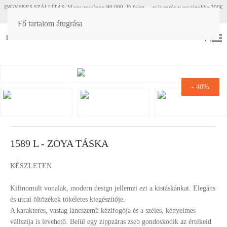
INGYENES SZÁLLÍTÁS: Magyaroszágon 90 000.-Ft felett - más európai országokba 300€
felett
Fő tartalom átugrása
HU
EN
(
0
)
-
40%
1589 L - ZOYA TÁSKA
KÉSZLETEN
Kifinomult vonalak, modern design jellemzi ezt a kistáskánkat. Elegáns
és utcai öltözékek tökéletes kiegészítője.
A karakteres, vastag láncszemű kézifogója és a széles, kényelmes
vállszíja is levehető. Belül egy zippzáras zseb gondoskodik az értékeid