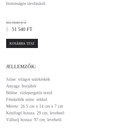
biztonságos tárolásáról.
85 900 FT
51 540 FT
KOSÁRBA TESZ
JELLEMZŐK:
Színe: világos szürkéskék
Anyaga: borjúbőr
Bélése: vízlepergetős textil
Fémkellék színe: nikkel
Mérete: 26.5 cm x 14 cm x 7 cm
Kézifogó hossza: 29 cm, levehető
Vállszíj hossza: 97 cm, levehető