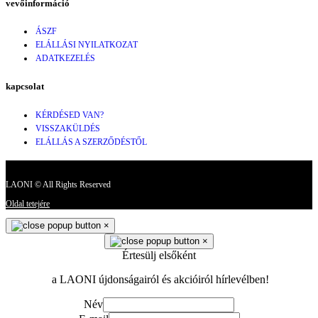
vevőinformáció
ÁSZF
ELÁLLÁSI NYILATKOZAT
ADATKEZELÉS
kapcsolat
KÉRDÉSED VAN?
VISSZAKÜLDÉS
ELÁLLÁS A SZERZŐDÉSTŐL
LAONI © All Rights Reserved
Oldal tetejére
×
×
Értesülj elsőként
a LAONI újdonságairól és akcióiról hírlevélben!
Név