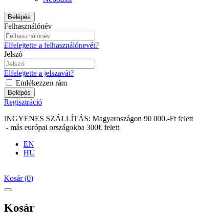
Belépés
Felhasználónév
Elfelejtette a felhasználónevét?
Jelszó
Elfelejtette a jelszavát?
Emlékezzen rám
Belépés
Regisztráció
INGYENES SZÁLLÍTÁS: Magyaroszágon 90 000.-Ft felett
- más európai országokba 300€ felett
EN
HU
Kosár
(
0
)
Kosár