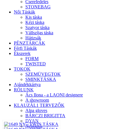
Cserefedeles
STONEBAG
Női Táskák
Kis táska
Kézi táska
Szatyor táska
Vállszíjas táska
Hátizsák
PÉNZTÁRCÁK
Férfi Táskák
Ékszerek
FORM
TWISTED
TOKOK
SZEMÜVEGTOK
SMINKTÁSKA
Ajándékkártya
RÓLUNK
Ács Ilona - a LAONI designere
A showroom
KLAUZÁL1 TERVEZŐK
Alpa gloves
BÁRCZI BRIGITTA
DYAN
Nebouxii