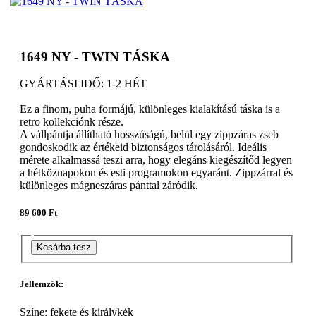
1649 NY - TWIN TÁSKA
GYÁRTÁSI IDŐ: 1-2 HÉT
Ez a finom, puha formájú, különleges kialakítású táska is a
retro kollekciónk része.
A vállpántja állítható hosszúságú, belül egy zippzáras zseb
gondoskodik az értékeid biztonságos tárolásáról. Ideális
mérete alkalmassá teszi arra, hogy elegáns kiegészítőd legyen
a hétköznapokon és esti programokon egyaránt. Zippzárral és
különleges mágneszáras pánttal záródik.
89 600 Ft
Kosárba tesz
Jellemzők:
Színe: fekete és királykék