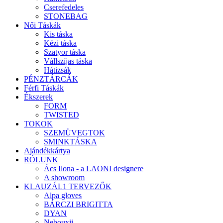
Cserefedeles
STONEBAG
Női Táskák
Kis táska
Kézi táska
Szatyor táska
Vállszíjas táska
Hátizsák
PÉNZTÁRCÁK
Férfi Táskák
Ékszerek
FORM
TWISTED
TOKOK
SZEMÜVEGTOK
SMINKTÁSKA
Ajándékkártya
RÓLUNK
Ács Ilona - a LAONI designere
A showroom
KLAUZÁL1 TERVEZŐK
Alpa gloves
BÁRCZI BRIGITTA
DYAN
Nebouxii