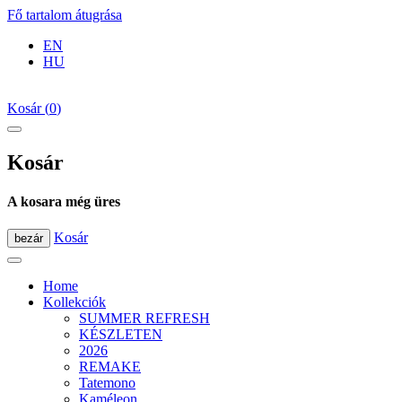
Fő tartalom átugrása
EN
HU
Kosár
(
0
)
Kosár
A kosara még üres
Kosár
bezár
Home
Kollekciók
SUMMER REFRESH
KÉSZLETEN
2026
REMAKE
Tatemono
Kaméleon