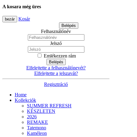
A kosara még üres
Kosár
bezár
Belépés
Felhasználónév
Jelszó
Emlékezzen rám
Belépés
Elfelejtette a felhasználónevét?
Elfelejtette a jelszavát?
Regisztráció
Home
Kollekciók
SUMMER REFRESH
KÉSZLETEN
2026
REMAKE
Tatemono
Kaméleon