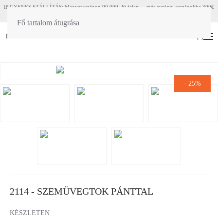
INGYENES SZÁLLÍTÁS: Magyaroszágon 90 000.-Ft felett - más európai országokba 300€
felett
Fő tartalom átugrása
HU
EN
(
0
)
-
25%
2114 - SZEMÜVEGTOK PÁNTTAL
KÉSZLETEN