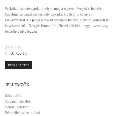
Praktikus szemüvegtok, amelybe még a napszemüveged is belefér.
Karabineres pántjával bármely táskádra kívülről is könnyen
ráakaszthatod. Ha pedig a táskád belsejébe tennéd, a pántot könnyen le
is veheted róla. Belsejét finom bőr béléssel béleltük, hogy a szemüveg
lencséje védve legyen.
22 300 FT
16 730 FT
KOSÁRBA TESZ
JELLEMZŐK:
Színe: zöld
Anyaga: borjúbőr
Bélése: bélésbőr
Fémkellék színe: nikkel