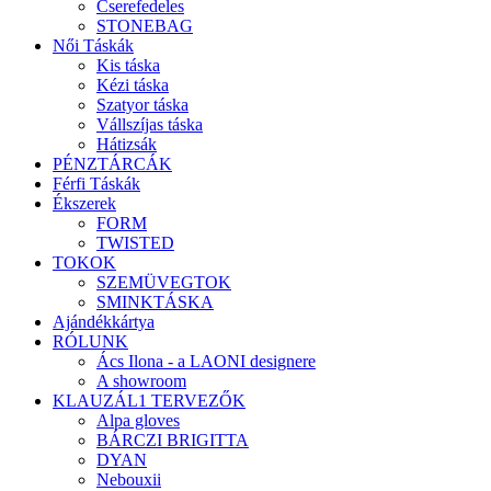
Cserefedeles
STONEBAG
Női Táskák
Kis táska
Kézi táska
Szatyor táska
Vállszíjas táska
Hátizsák
PÉNZTÁRCÁK
Férfi Táskák
Ékszerek
FORM
TWISTED
TOKOK
SZEMÜVEGTOK
SMINKTÁSKA
Ajándékkártya
RÓLUNK
Ács Ilona - a LAONI designere
A showroom
KLAUZÁL1 TERVEZŐK
Alpa gloves
BÁRCZI BRIGITTA
DYAN
Nebouxii