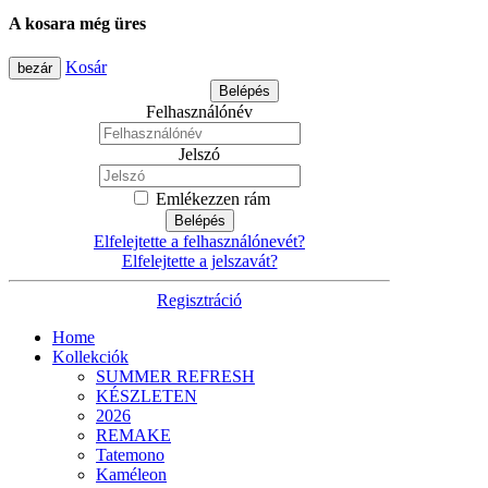
A kosara még üres
Kosár
bezár
Belépés
Felhasználónév
Jelszó
Emlékezzen rám
Belépés
Elfelejtette a felhasználónevét?
Elfelejtette a jelszavát?
Regisztráció
Home
Kollekciók
SUMMER REFRESH
KÉSZLETEN
2026
REMAKE
Tatemono
Kaméleon