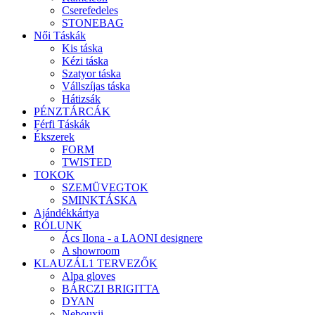
Cserefedeles
STONEBAG
Női Táskák
Kis táska
Kézi táska
Szatyor táska
Vállszíjas táska
Hátizsák
PÉNZTÁRCÁK
Férfi Táskák
Ékszerek
FORM
TWISTED
TOKOK
SZEMÜVEGTOK
SMINKTÁSKA
Ajándékkártya
RÓLUNK
Ács Ilona - a LAONI designere
A showroom
KLAUZÁL1 TERVEZŐK
Alpa gloves
BÁRCZI BRIGITTA
DYAN
Nebouxii