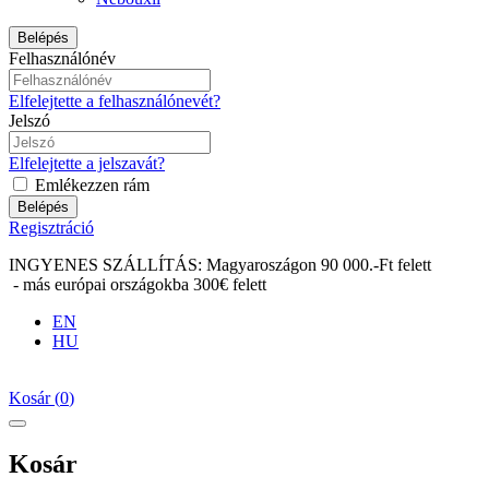
Belépés
Felhasználónév
Elfelejtette a felhasználónevét?
Jelszó
Elfelejtette a jelszavát?
Emlékezzen rám
Belépés
Regisztráció
INGYENES SZÁLLÍTÁS: Magyaroszágon 90 000.-Ft felett
- más európai országokba 300€ felett
EN
HU
Kosár
(
0
)
Kosár