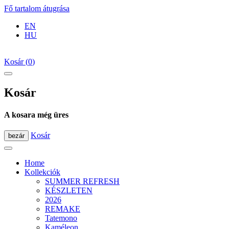
Fő tartalom átugrása
EN
HU
Kosár
(
0
)
Kosár
A kosara még üres
Kosár
bezár
Home
Kollekciók
SUMMER REFRESH
KÉSZLETEN
2026
REMAKE
Tatemono
Kaméleon